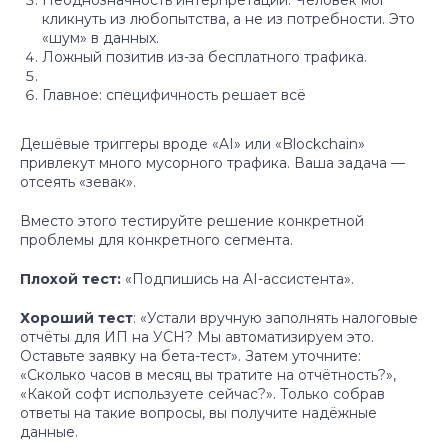
кликнуть из любопытства, а не из потребности. Это
«шум» в данных.
Ложный позитив из-за бесплатного трафика.
Главное: специфичность решает всё
Дешёвые триггеры вроде «AI» или «Blockchain»
Партнёрство
привлекут много мусорного трафика. Ваша задача —
отсеять «зевак».
База знаний
Вместо этого тестируйте решение конкретной
Контакты
проблемы для конкретного сегмента.
Анализ идей
Плохой тест:
«Подпишись на AI-ассистента».
Хороший тест
: «Устали вручную заполнять налоговые
отчёты для ИП на УСН? Мы автоматизируем это.
Подписаться
Оставьте заявку на бета-тест». Затем уточните:
«Сколько часов в месяц вы тратите на отчётность?»,
Посмотреть
«Какой софт используете сейчас?». Только собрав
ответы на такие вопросы, вы получите надёжные
данные.
Подписаться