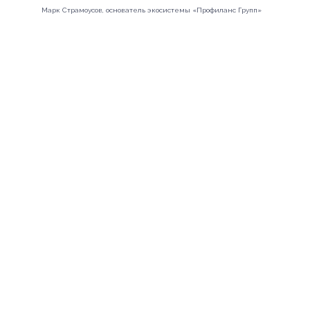
Партнёрство
Марк Страмоусов, основатель экосистемы «Профиланс Групп»
База знаний
Контакты
Анализ идей
Подписаться
Посмотреть
Подписаться
Политика конфиденциальности
© 2012-2025 Профиланс