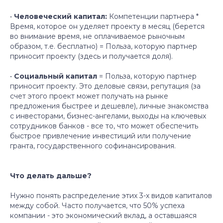
•
Человеческий капитал:
Компетенции партнера *
Время, которое он уделяет проекту в месяц (берется
во внимание время, не оплачиваемое рыночным
образом, т.е. бесплатно) = Польза, которую партнер
Партнёрство
приносит проекту (здесь и получается доля).
База знаний
•
Социальный капитал
= Польза, которую партнер
приносит проекту. Это деловые связи, репутация (за
Контакты
счет этого проект может получать на рынке
предложения быстрее и дешевле), личные знакомства
с инвесторами, бизнес-ангелами, выходы на ключевых
Анализ идей
сотрудников банков - все то, что может обеспечить
быстрое привлечение инвестиций или получение
гранта, государственного софинансирования.
Подписаться
Посмотреть
Что делать дальше?
Нужно понять распределение этих 3-х видов капиталов
Подписаться
между собой. Часто получается, что 50% успеха
компании - это экономический вклад, а оставшаяся