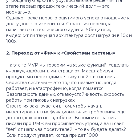
упрощенную архитектуру, костыльные решения. На
этапе первых продаж технический долг — это
нормально.
Однако после первого ощутимого успеха отношение к
долгу должно измениться. Стратегия перехода
начинается с технического аудита. Убедитесь,
выдержит ли текущая архитектура рост нагрузки в 10х и
100х.
2. Переход от «Фич» к «Свойствам системы»
На этапе MVP мы говорим на языке функций: «сделать
кнопку», «добавить интеграцию». Масштабируя
продукт, мы переходим к языку свойств системы.
Свойства системы — это то, что незаметно, когда
работает, и катастрофично, когда ломается.
Безопасность данных, отказоустойчивость, скорость
работы при пиковых нагрузках.
Стратегия заключается в том, чтобы начать
инвестировать в нефункциональные требования еще
до того, как они понадобятся. Вспомните, как мы
писали про PMF: вы просыпаетесь утром, а ваш сайт
“лёг” от наплыва посетителей. Что вы будете делать?
Если продукт упадет, когда придет 1000