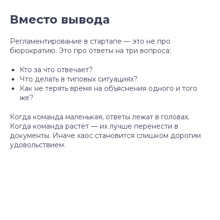
Вместо вывода
Регламентирование в стартапе — это не про
бюрократию. Это про ответы на три вопроса:
Кто за что отвечает?
Что делать в типовых ситуациях?
Как не терять время на объяснения одного и того
же?
Партнёрство
Когда команда маленькая, ответы лежат в головах.
Когда команда растёт — их лучше перенести в
База знаний
документы. Иначе хаос становится слишком дорогим
удовольствием.
Контакты
Анализ идей
Подписаться